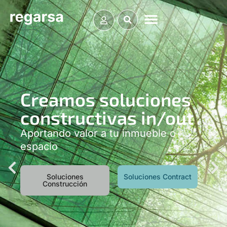
Creamos soluciones
constructivas in/out
Aportando valor a tu inmueble o
espacio
Soluciones
Soluciones Contract
Construcción