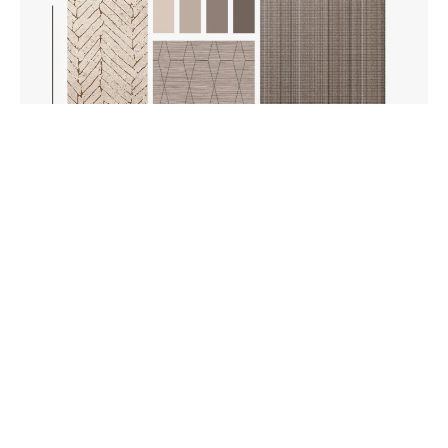
Renueva tu baño: ideas de revestimientos
para paredes
Descubre ideas para renovar las paredes de tu baño con
revestimientos modernos, duraderos y sostenibles.
Soluciones regarsa para tu hogar.