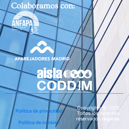
Colaboramos con:
Copyrights © 2025
Política de privacidad
Todos los derechos
reservados
regarsa
.
Política de cookies