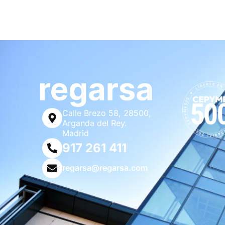
Calle Brezo 58, 28500,
Arganda del Rey.
Madrid
917 261 411
regarsa@regarsa.com