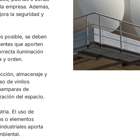
e la empresa. Además,
jora la seguridad y
es posible, se deben
cientes que aporten
orrecta iluminación
a y orden.
ucción, almacenaje y
so de vinilos
 mamparas de
zación del espacio.
tria. El uso de
cas o elementos
industriales aporta
mbiental.