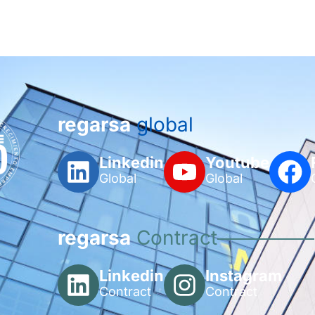
regarsa
global
Linkedin
Youtube
Global
Global
regarsa
Contract
Linkedin
Instagram
Contract
Contract