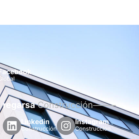
Facebook
Global
regarsa
Construcción
Linkedin
Instagram
Construcción
Construcción