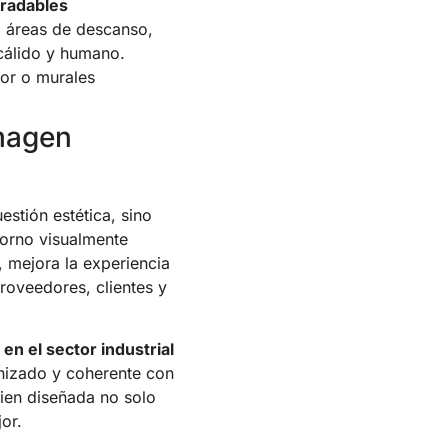
gradables
áreas de descanso,
cálido y humano.
ior o murales
magen
estión estética, sino
ntorno visualmente
, mejora la experiencia
proveedores, clientes y
en el sector industrial
nizado y coherente con
ien diseñada no solo
or.