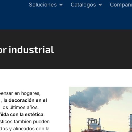
Soluciones
Catálogos
Compañ
r industrial
ensar en hogares,
o,
la decoración en el
los últimos años,
ñida con la estética
.
gísticos también pueden
dos y alineados con la