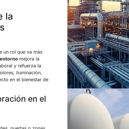
 la
s
le un rol que va más
 entorno
mejora la
aboral y refuerza la
olores, iluminación,
ecto en el bienestar de
oración en el
edes, puertas o zonas