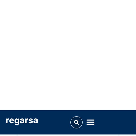
instalación de sistemas
SATE y cómo evitarlos
LEER MÁS »
NOTICIAS
Perfil goterón PVC 4 mm
con malla: protección
frente a la humedad en