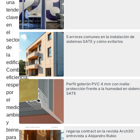
una
tendencia
clave
en
el
5 errores comunes en la instalación de
sector
sistemas SATE y cómo evitarlos
de
la
edificación.
Combina
eficiencia,
Perfil goterón PVC 4 mm con malla:
respeto
protección frente a la humedad en sistem
por
SATE
el
medio
ambiente
y
bienestar
regarsa contract en la revista Arch30:
entrevista a Alejandro Rubio
para