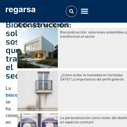
Bioconstrucción:
Articulos recientes
soluciones
Bioconstrucción: soluciones sostenibles 
transforman el sector
sostenibles
que
transforman
el
sector
¿Cómo evitar la humedad en fachadas
SATE? La importancia del perfil goterón
La
bioconstrucción
se
ha
convertido
La personalización como motor del diseñ
en espacios contract
en