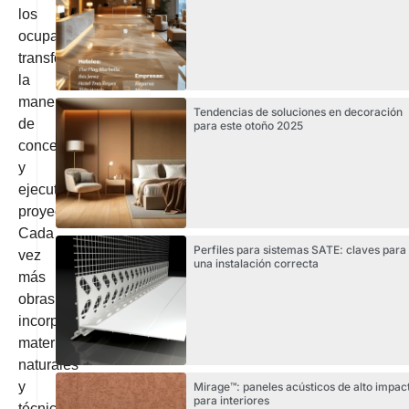
los
ocupantes,
transformando
la
manera
Tendencias de soluciones en decoración
de
para este otoño 2025
concebir
y
ejecutar
proyectos.
Cada
Perfiles para sistemas SATE: claves para
vez
una instalación correcta
más
obras
incorporan
materiales
naturales
y
Mirage™: paneles acústicos de alto impac
para interiores
técnicas