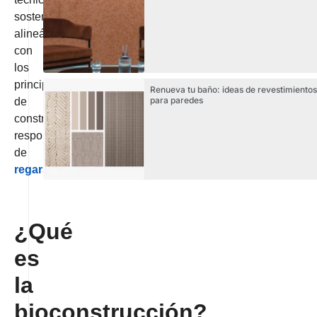
sostenibles,
alineándose
con
los
principios
Renueva tu baño: ideas de revestimientos
para paredes
de
construcción
responsable
de
regarsa
.
¿Qué
es
la
bioconstrucción?