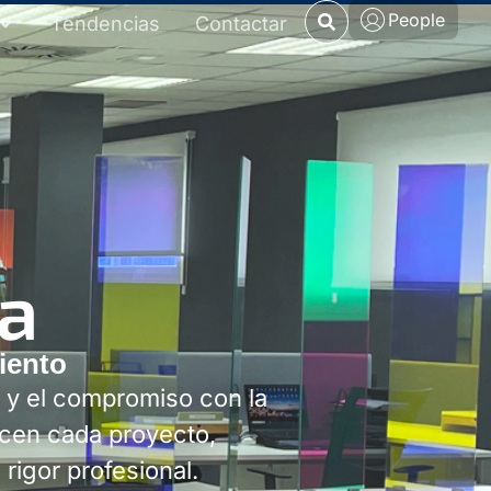
People
Tendencias
Contactar
ra
iento
ón y el compromiso con la
icen cada proyecto,
rigor profesional.