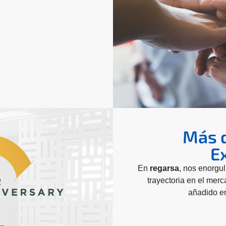
Más 
E
En
regarsa
, nos enorgu
trayectoria en el merc
añadido en