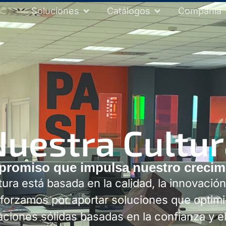
Soluciones
Catálogos
Compañía
uestra Cultu
romiso que impulsa nuestro crecim
ltura está basada en la calidad, la innovaci
forzamos por aportar soluciones que optim
ciones sólidas basadas en la confianza y el 