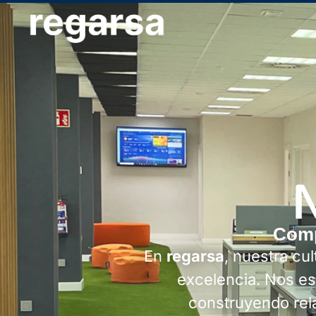
N
Comp
En
regarsa
, nuestra cu
excelencia. Nos es
construyendo rela