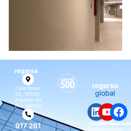
regarsa
Calle Brezo
global
58, 28500,
Arganda del
Rey. Madrid
Linkedin
Youtube
Faceboo
917 261
Global
Global
Global