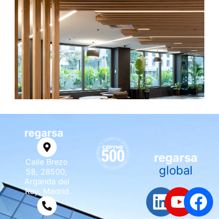
regarsa
Calle Brezo
global
58, 28500,
Arganda del
Rey. Madrid