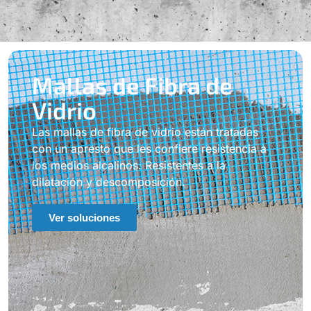
Mallas de Fibra de
Vidrio
Las mallas de fibra de vidrio están tratadas
con un apresto que les confiere resistencia a
los medios alcalinos. Resistentes a la
dilatación y descomposición.
Ver soluciones