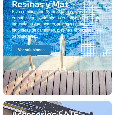
Resinas y Mat​
Esta combinación es ideal para cascos de
embarcaciones, elementos en turismos, vehículos
industriales y autocares, suelos y cámaras
frigoríficas de camiones, piscinas, toboganes,
depósitos, etc.
Ver soluciones
Accesorios SATE​