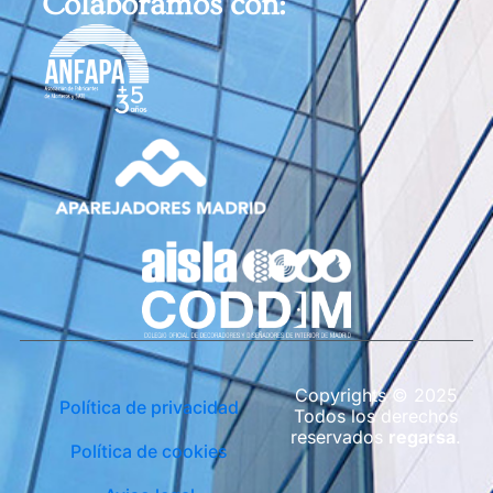
Colaboramos con:
Copyrights © 2025
Política de privacidad
Todos los derechos
reservados
regarsa
.
Política de cookies