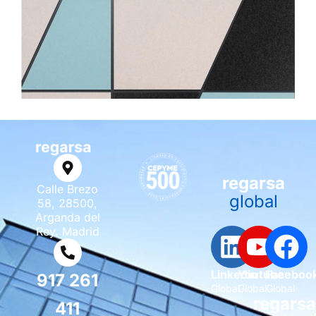
regarsa
Calle Brezo
global
58, 28500,
Arganda del
Rey. Madrid
Linkedin
Youtube
Faceboo
917 261
Global
Global
Global
regars
411