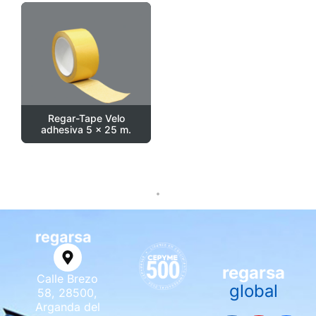
Regar-Tape Velo
adhesiva 5 x 25 m.
regarsa
Calle Brezo
global
58, 28500,
Arganda del