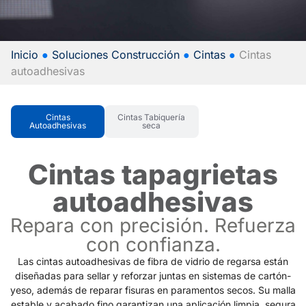
Inicio
●
Soluciones Construcción
●
Cintas
●
Cintas
autoadhesivas
Cintas
Cintas Tabiquería
Autoadhesivas
seca
Cintas tapagrietas
autoadhesivas
Repara con precisión. Refuerza
con confianza.
Las cintas autoadhesivas de fibra de vidrio de regarsa están
diseñadas para sellar y reforzar juntas en sistemas de cartón-
yeso, además de reparar fisuras en paramentos secos. Su malla
estable y acabado fino garantizan una aplicación limpia, segura