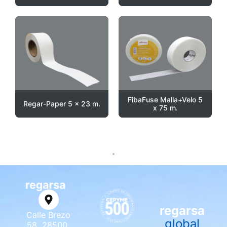
FibaFuse Malla+Velo 5
Regar-Paper 5 x 23 m.
x 75 m.
regarsa
Calle Brezo
global
58, 28500,