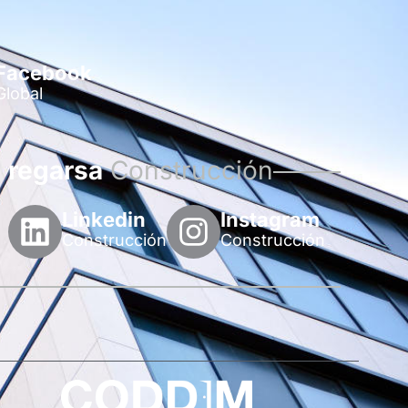
Facebook
Global
regarsa
Construcción
Linkedin
Instagram
Construcción
Construcción