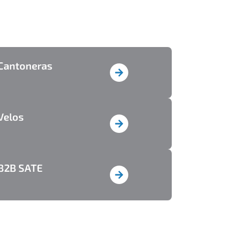
Cantoneras
Velos
B2B SATE​