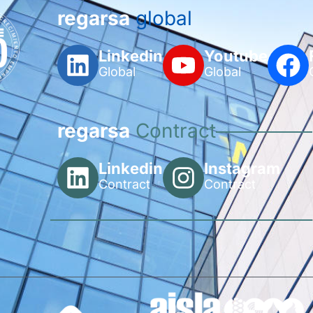
regarsa
global
Linkedin
Youtube
Global
Global
regarsa
Contract
Linkedin
Instagram
Contract
Contract