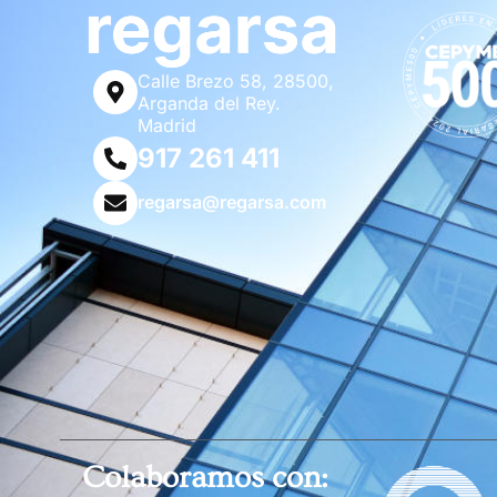
Calle Brezo 58, 28500,
Arganda del Rey.
Madrid
917 261 411
regarsa@regarsa.com
Colaboramos con: