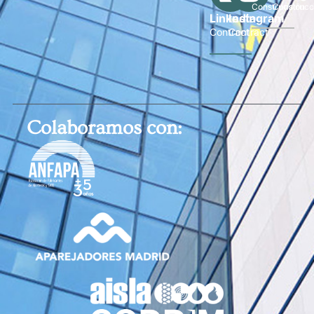
Construcción
Construcc
Linkedin
Instagram
Contract
Contract
Colaboramos con: