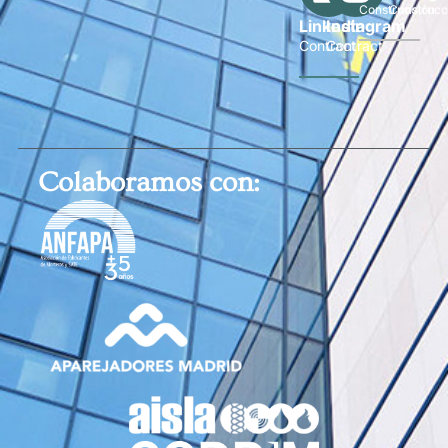
Construcción
Construcc
Linkedin
Instagram
Contract
Contract
Colaboramos con: