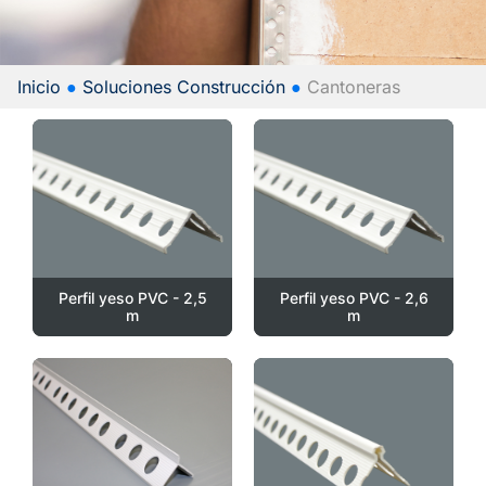
Inicio
●
Soluciones Construcción
●
Cantoneras
Perfil yeso PVC - 2,5
Perfil yeso PVC - 2,6
m
m