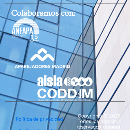
Colaboramos con:
Copyrights © 2025
Política de privacidad
Todos los derechos
reservados
regarsa
.