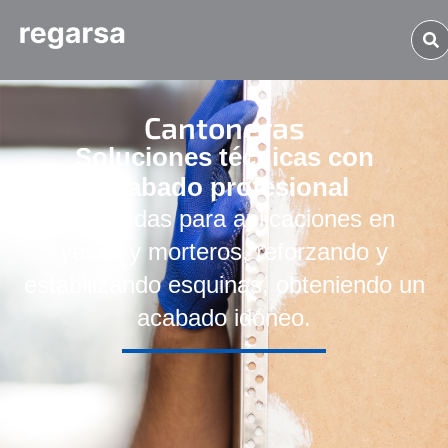
Cantoneras
Soluciones técnicas con
acabado profesional
Destinadas para aplicaciones en
yesos y morteros, reforzando y
estabilizando esquinas, obteniendo un
acabado idóneo.