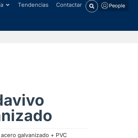
ía
Tendencias
Contactar
People
davivo
anizado
 acero galvanizado + PVC