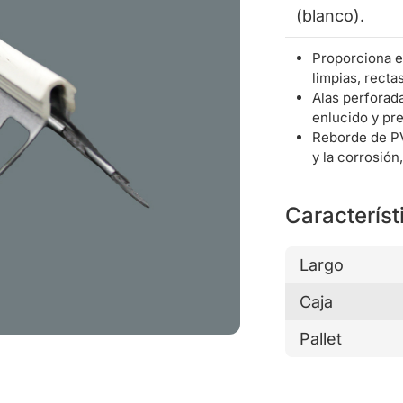
(blanco).
Proporciona e
limpias, recta
Alas perforad
enlucido y pre
Reborde de PV
y la corrosión
Característ
Largo
Caja
Pallet