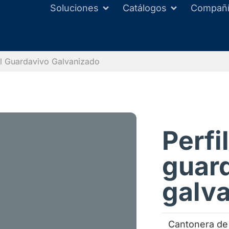
Soluciones
Catálogos
Compañ
il Guardavivo Galvanizado
Perfil
guar
galv
Cantonera de