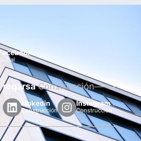
Facebook
Global
regarsa
Construcción
Linkedin
Instagram
Construcción
Construcción