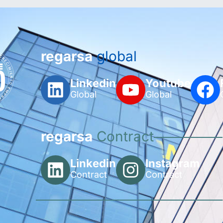
regarsa
global
Linkedin
Youtube
Global
Global
regarsa
Contract
Linkedin
Instagram
Contract
Contract