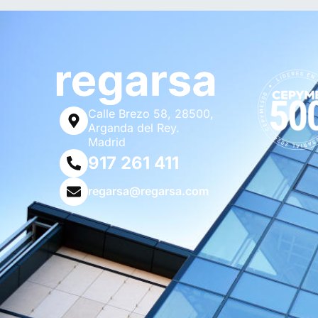
Calle Brezo 58, 28500,
Arganda del Rey.
Madrid
917 261 411
regarsa@regarsa.com