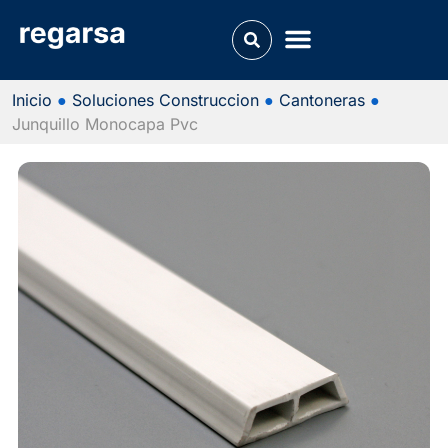
Inicio
●
Soluciones Construccion
●
Cantoneras
●
Junquillo Monocapa Pvc