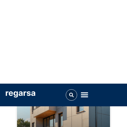
La personalización como
motor del diseño en
espacios contract
LEER MÁS »
NOTICIAS