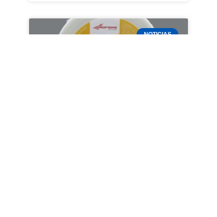
NOTICIAS
Fibafuse® Double Strong:
cinta malla + velo para
juntas
LEER MÁS »