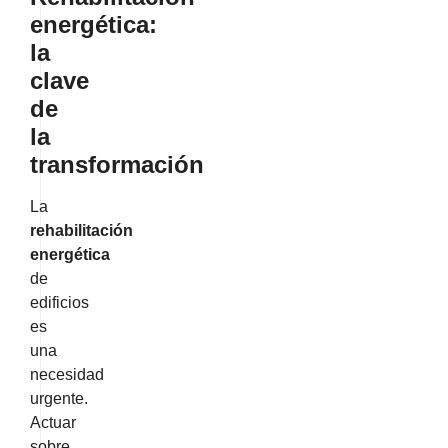
energética:
la
clave
de
la
transformación
La
rehabilitación
energética
de
edificios
es
una
necesidad
urgente.
Actuar
sobre