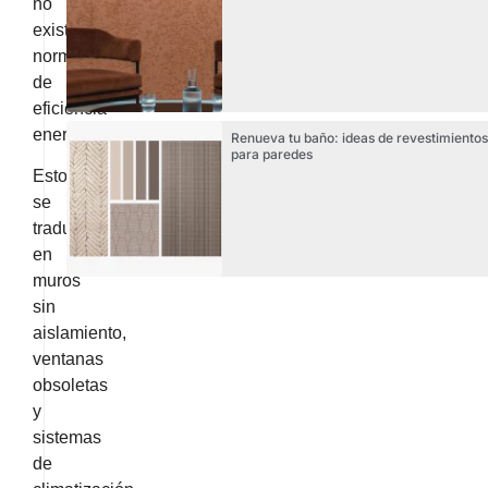
no
existían
normativas
de
eficiencia
energética.
Renueva tu baño: ideas de revestimientos
para paredes
Esto
se
traduce
en
muros
sin
aislamiento,
ventanas
obsoletas
y
sistemas
de