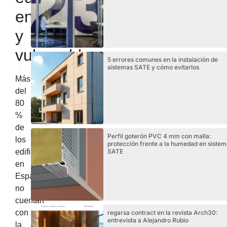
envejecido
y
vulnerable
5 errores comunes en la instalación de
sistemas SATE y cómo evitarlos
Más
del
80
%
de
Perfil goterón PVC 4 mm con malla:
los
protección frente a la humedad en sistem
edificios
SATE
en
España
no
cuentan
con
regarsa contract en la revista Arch30:
entrevista a Alejandro Rubio
la