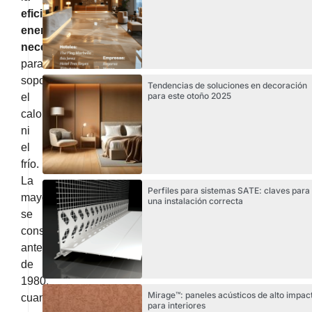
eficiencia
energética
necesaria
para
soportar
Tendencias de soluciones en decoración
para este otoño 2025
el
calor
ni
el
frío.
La
Perfiles para sistemas SATE: claves para
mayoría
una instalación correcta
se
construyeron
antes
de
1980,
Mirage™: paneles acústicos de alto impac
cuando
para interiores