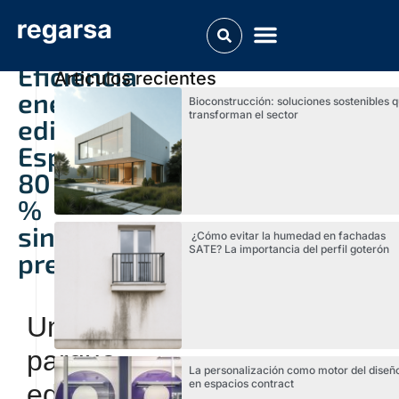
Eficiencia
Articulos recientes
energética
Bioconstrucción: soluciones sostenibles 
transforman el sector
edificios
España:
80
%
sin
¿Cómo evitar la humedad en fachadas
SATE? La importancia del perfil goterón
preparación
Un
parque
La personalización como motor del diseñ
en espacios contract
edificatorio