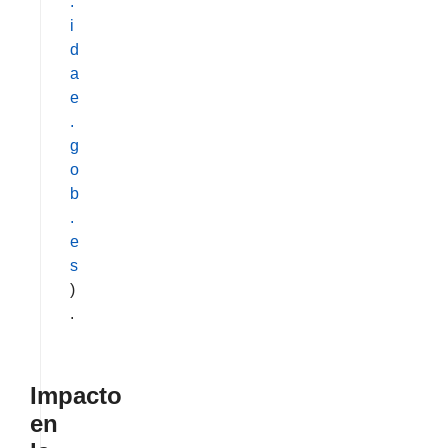
.
i
d
a
e
.
g
o
b
.
e
s
)
.
Impacto
en