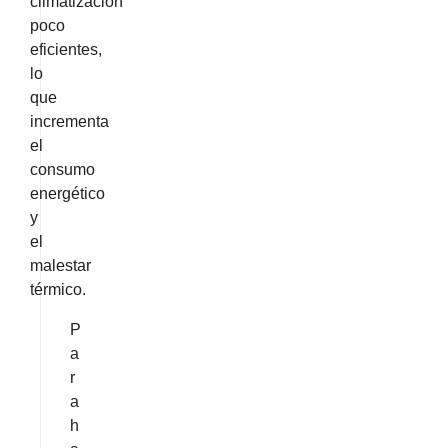
climatización
poco
eficientes,
lo
que
incrementa
el
consumo
energético
y
el
malestar
térmico.
P
a
r
a
h