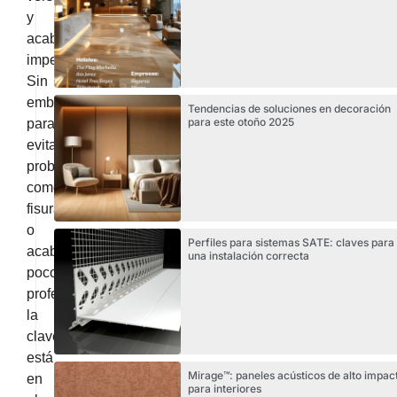
y
acabados
impecables.
Sin
embargo,
Tendencias de soluciones en decoración
para este otoño 2025
para
evitar
problemas
como
fisuras
o
Perfiles para sistemas SATE: claves para
acabados
una instalación correcta
poco
profesionales,
la
clave
está
Mirage™: paneles acústicos de alto impac
en
para interiores