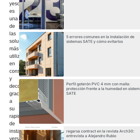
yeso
es
una
de
las
5 errores comunes en la instalación de
soluciones
sistemas SATE y cómo evitarlos
más
utilizadas
en
construcción
y
Perfil goterón PVC 4 mm con malla:
decoración
protección frente a la humedad en sistem
gracias
SATE
a
su
rapidez
de
instalación,
regarsa contract en la revista Arch30:
entrevista a Alejandro Rubio
versatilidad