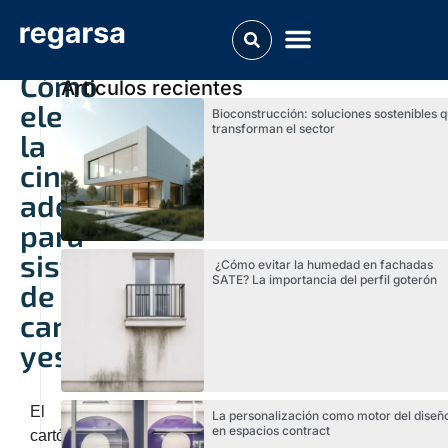
Cómo
Articulos recientes
elegir
Bioconstrucción: soluciones sostenibles 
transforman el sector
la
cinta
adecuada
para
sistemas
¿Cómo evitar la humedad en fachadas
SATE? La importancia del perfil goterón
de
cartón-
yeso
El
La personalización como motor del diseñ
en espacios contract
cartón-