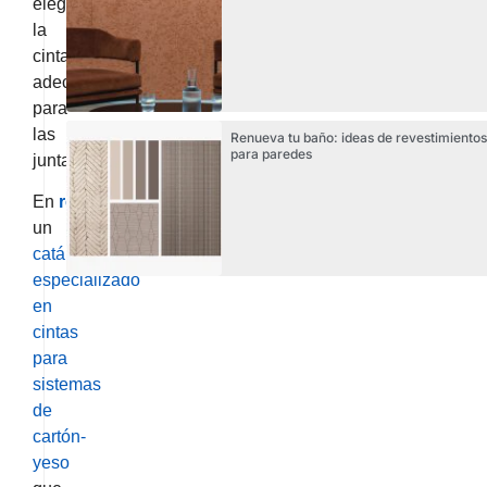
elegir
la
cinta
adecuada
para
las
Renueva tu baño: ideas de revestimientos
para paredes
juntas.
En
regarsa
ofrecemos
un
catálogo
especializado
en
cintas
para
sistemas
de
cartón-
yeso