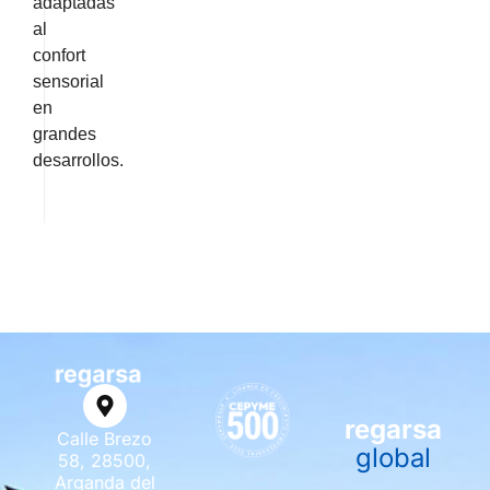
adaptadas
al
confort
sensorial
en
grandes
desarrollos.
regarsa
Calle Brezo
global
58, 28500,
Arganda del