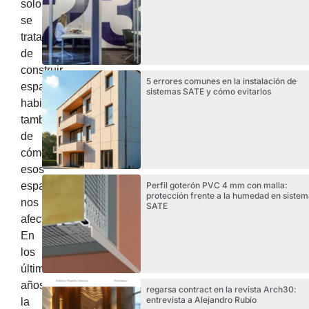
solo
se
trata
de
construir
5 errores comunes en la instalación de
espacios
sistemas SATE y cómo evitarlos
habitables,
también
de
cómo
esos
espacios
Perfil goterón PVC 4 mm con malla:
protección frente a la humedad en sistem
nos
SATE
afectan.
En
los
últimos
años,
regarsa contract en la revista Arch30:
entrevista a Alejandro Rubio
la