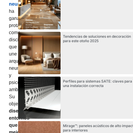
neuroarquitectura
ha
ganado
protagonismo
como
Tendencias de soluciones en decoración
disciplina
para este otoño 2025
que
une
arquitectura,
neurociencia
y
Perfiles para sistemas SATE: claves para
psicología
una instalación correcta
ambiental.
Su
objetivo:
diseñar
entornos
que
Mirage™: paneles acústicos de alto impac
para interiores
mejoren