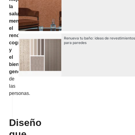
la
salud
mental,
el
rendimiento
Renueva tu baño: ideas de revestimientos
cognitivo
para paredes
y
el
bienestar
general
de
las
personas.
Diseño
que