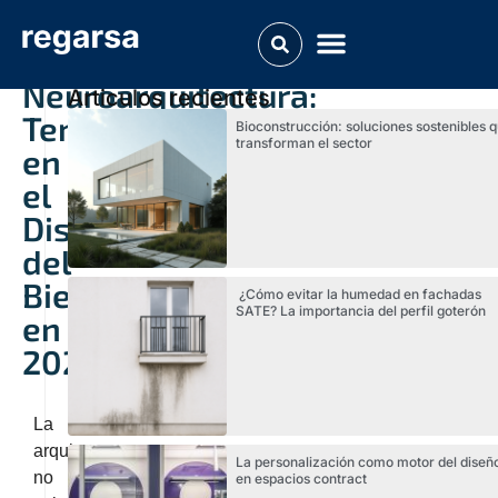
Neuroarquitectura:
Articulos recientes
Tendencias
Bioconstrucción: soluciones sostenibles 
transforman el sector
en
el
Diseño
del
Bienestar
¿Cómo evitar la humedad en fachadas
SATE? La importancia del perfil goterón
en
2025
La
arquitectura
La personalización como motor del diseñ
no
en espacios contract