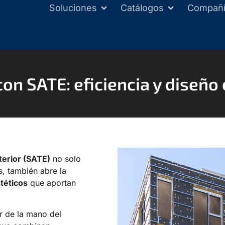
Soluciones
Catálogos
Compañ
con SATE: eficiencia y diseñ
terior (SATE)
no solo
s, también abre la
téticos
que aportan
r de la mano del