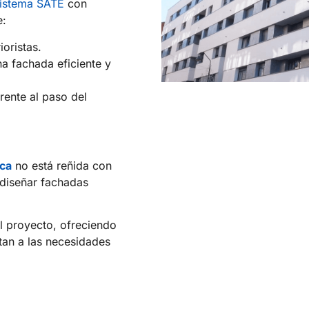
istema SATE
con
e:
ioristas.
na fachada eficiente y
rente al paso del
ica
no está reñida con
e diseñar fachadas
 proyecto, ofreciendo
tan a las necesidades