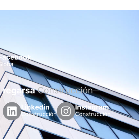
Facebook
Global
regarsa
Construcción
Linkedin
Instagram
Construcción
Construcción