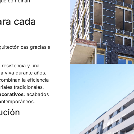
ue combinan
ara cada
quitectónicas gracias a
 resistencia y una
a viva durante años.
combinan la eficiencia
riales tradicionales.
ecorativos
: acabados
contemporáneos.
lución