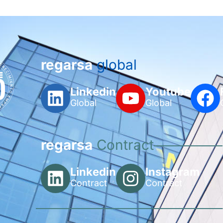
regarsa
global
Linkedin
Youtube
Global
Global
regarsa
Contract
Linkedin
Instagram
Contract
Contract