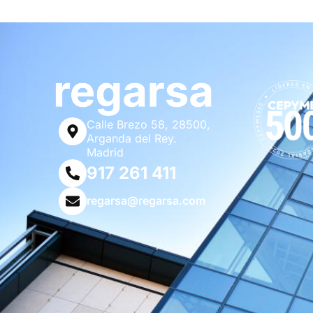
Calle Brezo 58, 28500,
Arganda del Rey.
Madrid
917 261 411
regarsa@regarsa.com