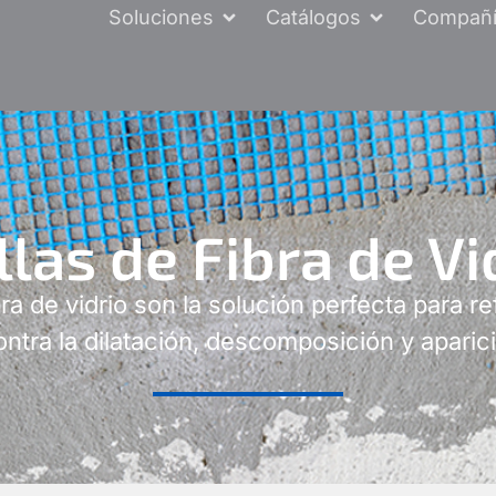
Soluciones
Catálogos
Compañ
las de Fibra de Vi
ra de vidrio son la solución perfecta para r
ontra la dilatación, descomposición y aparici