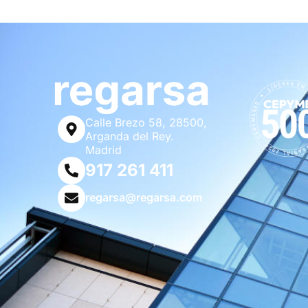
Calle Brezo 58, 28500,
Arganda del Rey.
Madrid
917 261 411
regarsa@regarsa.com