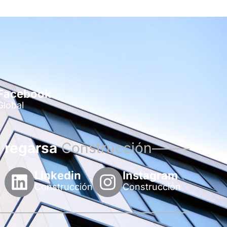
Facebook
Global
regarsa
Construcción
Linkedin
Instagram
Construcción
Construcción