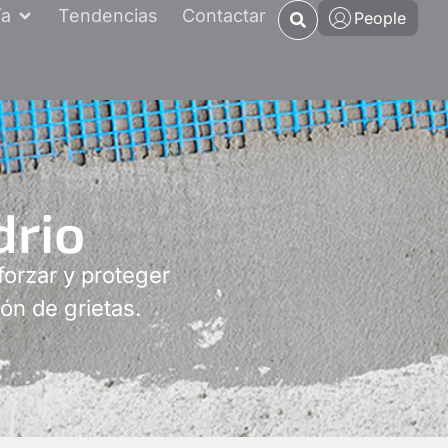
ía
Tendencias
Contactar
People
drio
eforzar y proteger
ón de grietas.