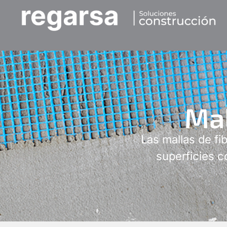
Mal
Las mallas de fib
superficies c