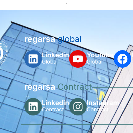
regarsa
global
Linkedin
Youtube
Global
Global
regarsa
Contract
Linkedin
Instagram
Contract
Contract