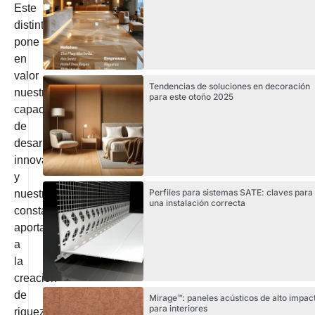
Este
distintivo
pone
en
valor
Tendencias de soluciones en decoración
nuestra
para este otoño 2025
capacidad
de
desarrollo,
innovación
y
Perfiles para sistemas SATE: claves para
nuestra
una instalación correcta
constante
aportación
a
la
creación
de
Mirage™: paneles acústicos de alto impac
para interiores
riqueza,