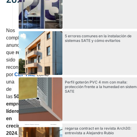
Nos
5 errores comunes en la instalación de
complace
sistemas SATE y cómo evitarlos
anunciar
que
regarsa
ha
sido
reconocida
por
CEPYME
como
una
Perfil goterón PVC 4 mm con malla:
protección frente a la humedad en sistem
de
SATE
las
500
empresas
líderes
en
crecimiento
regarsa contract en la revista Arch30:
entrevista a Alejandro Rubio
2024
.