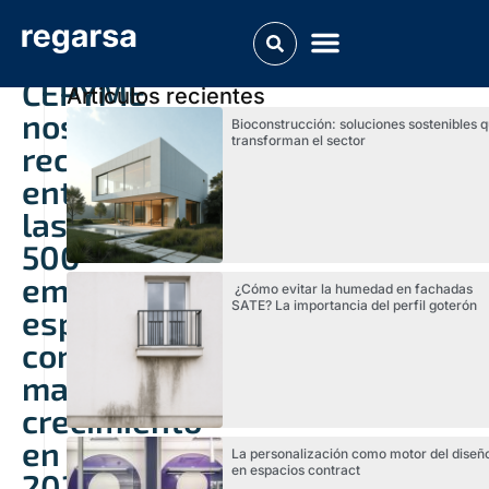
CEPYME
Articulos recientes
nos
Bioconstrucción: soluciones sostenibles 
transforman el sector
reconoce
entre
las
500
empresas
¿Cómo evitar la humedad en fachadas
SATE? La importancia del perfil goterón
españolas
con
mayor
crecimiento
en
La personalización como motor del diseñ
en espacios contract
2024