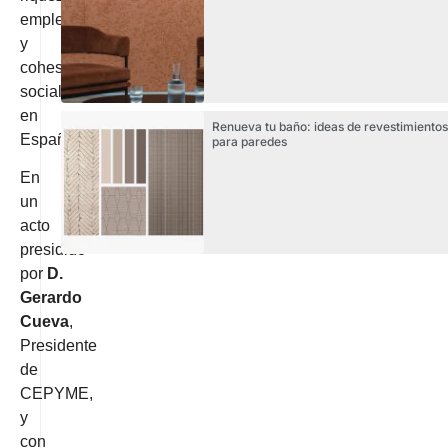
empleo
y
cohesión
social
en
Renueva tu baño: ideas de revestimientos
España.
para paredes
En
un
acto
presidido
por
D.
Gerardo
Cueva
,
Presidente
de
CEPYME,
y
con