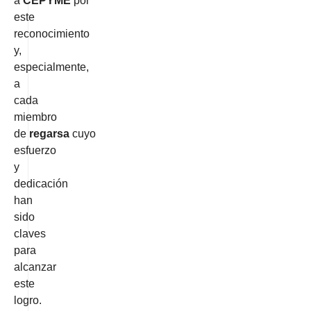
a
CEPYME
por
este
reconocimiento
y,
especialmente,
a
cada
miembro
de
regarsa
cuyo
esfuerzo
y
dedicación
han
sido
claves
para
alcanzar
este
logro.