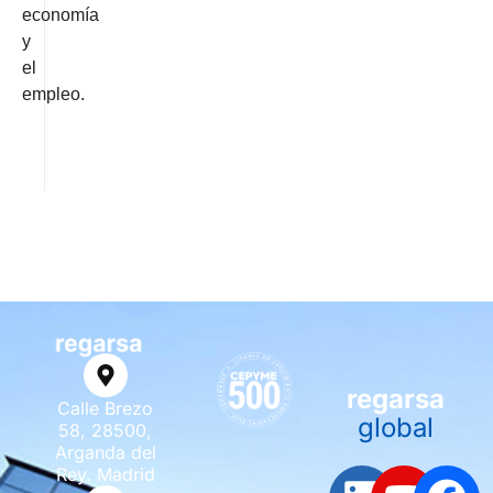
economía
y
el
empleo.
regarsa
Calle Brezo
global
58, 28500,
Arganda del
Rey. Madrid