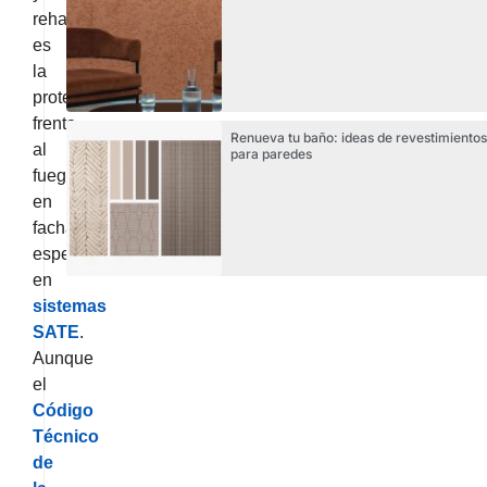
rehabilitación
es
la
protección
frente
Renueva tu baño: ideas de revestimientos
al
para paredes
fuego
en
fachadas,
especialmente
en
sistemas
SATE
.
Aunque
el
Código
Técnico
de