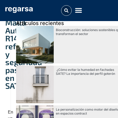
Malla
Articulos recientes
Autoextinguible
Bioconstrucción: soluciones sostenibles 
transforman el sector
R140:
refuerzo
y
seguridad
pasiva
¿Cómo evitar la humedad en fachadas
SATE? La importancia del perfil goterón
en
SATE
La personalización como motor del diseñ
En
en espacios contract