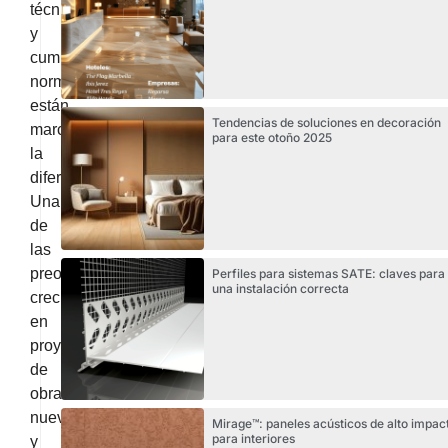
técnica
y
cumplimiento
normativo
están
Tendencias de soluciones en decoración
marcando
para este otoño 2025
la
diferencia.
Una
de
las
preocupaciones
Perfiles para sistemas SATE: claves para
una instalación correcta
crecientes
en
proyectos
de
obra
nueva
Mirage™: paneles acústicos de alto impac
para interiores
y