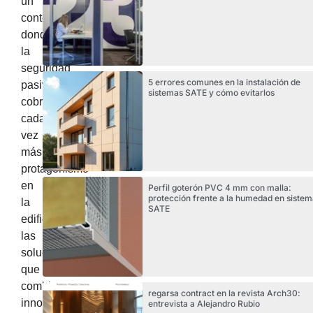
un
contexto
donde
la
seguridad
5 errores comunes en la instalación de
pasiva
sistemas SATE y cómo evitarlos
cobra
cada
vez
más
protagonismo
en
Perfil goterón PVC 4 mm con malla:
protección frente a la humedad en sistem
la
SATE
edificación,
las
soluciones
que
combinan
regarsa contract en la revista Arch30:
innovación
entrevista a Alejandro Rubio