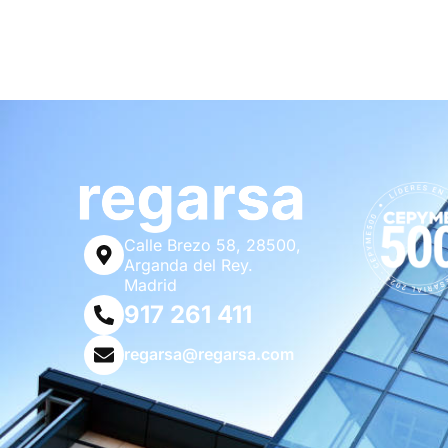
Calle Brezo 58, 28500,
Arganda del Rey.
Madrid
917 261 411
regarsa@regarsa.com