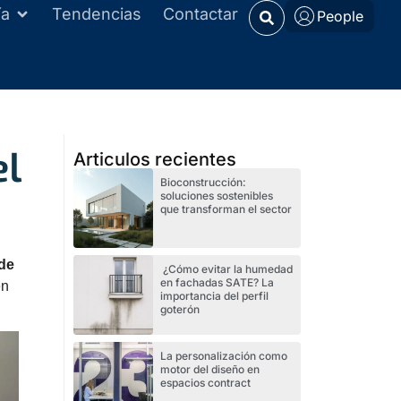
ía
Tendencias
Contactar
People
l
Articulos recientes
Bioconstrucción:
soluciones sostenibles
que transforman el sector
de
¿Cómo evitar la humedad
en fachadas SATE? La
en
importancia del perfil
goterón
La personalización como
motor del diseño en
espacios contract