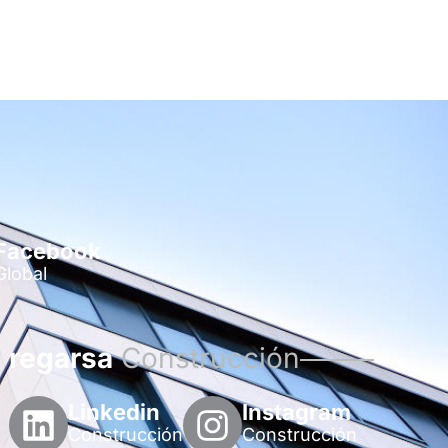
Facebook
Global
regarsa
Construcción
Linkedin
Instagram
Construcción
Construcción