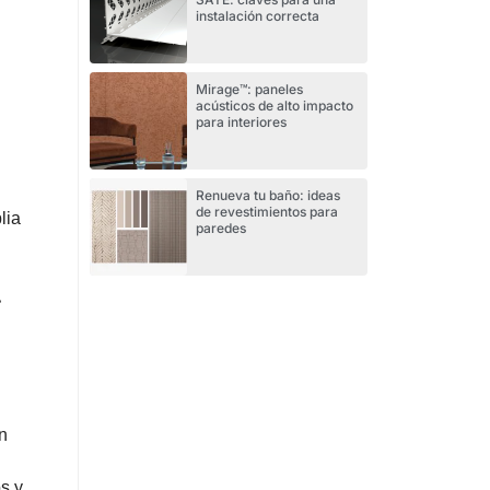
instalación correcta
Mirage™: paneles
acústicos de alto impacto
para interiores
Renueva tu baño: ideas
de revestimientos para
lia
paredes
a
n
s y