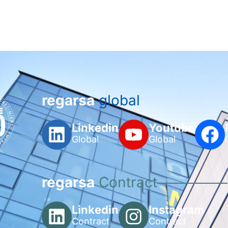
regarsa
global
Linkedin
Youtube
Global
Global
regarsa
Contract
Linkedin
Instagram
Contract
Contract