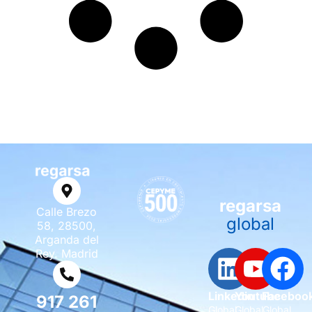
regarsa
Calle Brezo
global
58, 28500,
Arganda del
Rey. Madrid
Linkedin
Youtube
Faceboo
917 261
Global
Global
Global