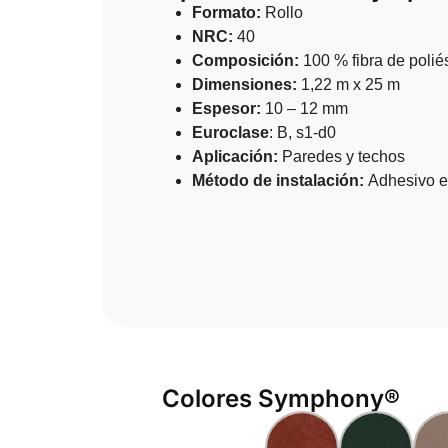
Formato:
Rollo
NRC:
40
Composición:
100 % fibra de polié
Dimensiones:
1,22 m x 25 m
Espesor:
10 – 12 mm
Euroclase
: B, s1-d0
Aplicación:
Paredes y techos
Método de instalación:
Adhesivo e
Colores Symphony®​