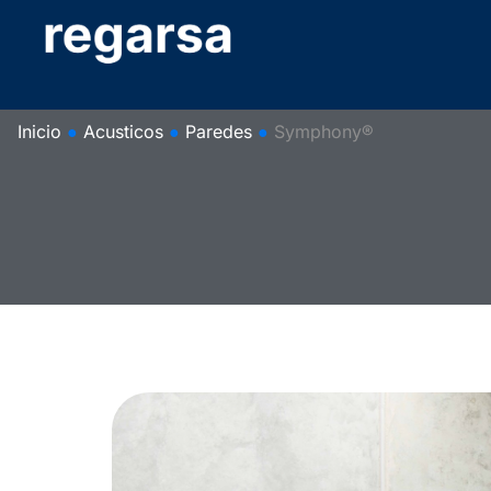
Inicio
●
Acusticos
●
Paredes
●
Symphony®​