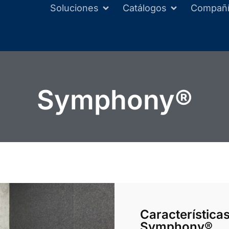
Soluciones
Catálogos
Compañ
Symphony®​
Características
Symphony®​