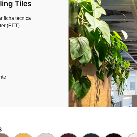
ling Tiles
r ficha técnica
ter (PET)
nte
s