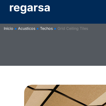
Inicio
●
Acusticos
●
Techos
●
Grid Ceiling Tiles