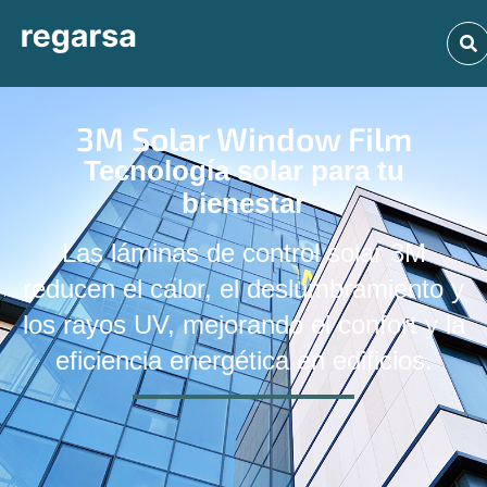
3M Solar Window Film
Tecnología solar para tu
bienestar
Las láminas de control solar 3M
reducen el calor, el deslumbramiento y
los rayos UV, mejorando el confort y la
eficiencia energética en edificios.