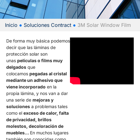
Inicio
●
Soluciones Contract​
●
3M Solar Window Film
De forma muy básica podemos
decir que las láminas de
protección solar son
unas
películas o films muy
delgados
que
colocamos
pegadas al cristal
mediante un adhesivo que
viene incorporado
en la
propia lámina, y nos van a dar
una serie de
mejoras y
soluciones
a problemas tales
como el
exceso de calor, falta
de privacidad, brillos
molestos, decoloración de
muebles…
En muchos lugares
también son conocidas como