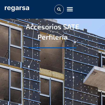
Accesorios SATE​
Perfilería