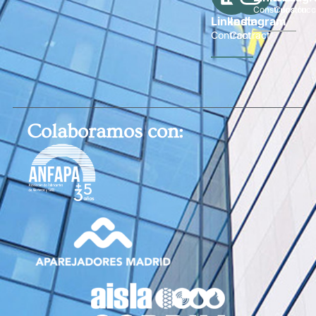
Construcción
Construcc
Linkedin
Instagram
Contract
Contract
Colaboramos con: