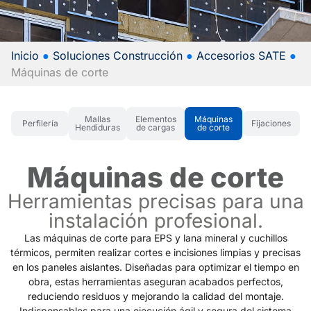
Inicio
●
Soluciones Construcción
●
Accesorios SATE
●
Máquinas de corte
Mallas
Elementos
Máquinas
Perfilería
Fijaciones
Hendiduras
de cargas
de corte
Máquinas de corte
Herramientas precisas para una
instalación profesional.
Las máquinas de corte para EPS y lana mineral y cuchillos
térmicos, permiten realizar cortes e incisiones limpias y precisas
en los paneles aislantes. Diseñadas para optimizar el tiempo en
obra, estas herramientas aseguran acabados perfectos,
reduciendo residuos y mejorando la calidad del montaje.
Indispensables para una ejecución ágil y segura del sistema