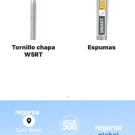
Tornillo chapa
Espumas
WSRT
regarsa
Calle Brezo