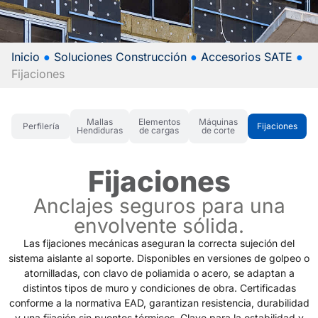
Inicio
●
Soluciones Construcción
●
Accesorios SATE
●
Fijaciones
Mallas
Elementos
Máquinas
Perfilería
Fijaciones
Hendiduras
de cargas
de corte
Fijaciones
Anclajes seguros para una
envolvente sólida.
Las fijaciones mecánicas aseguran la correcta sujeción del
sistema aislante al soporte. Disponibles en versiones de golpeo o
atornilladas, con clavo de poliamida o acero, se adaptan a
distintos tipos de muro y condiciones de obra. Certificadas
conforme a la normativa EAD, garantizan resistencia, durabilidad
y una fijación sin puentes térmicos. Clave para la estabilidad y