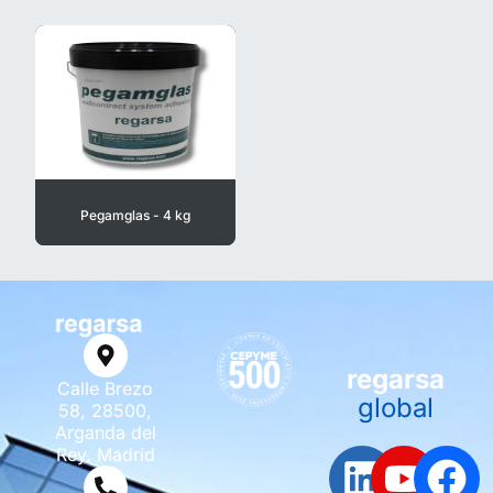
Pegamglas - 4 kg
regarsa
Calle Brezo
global
58, 28500,
Arganda del
Rey. Madrid