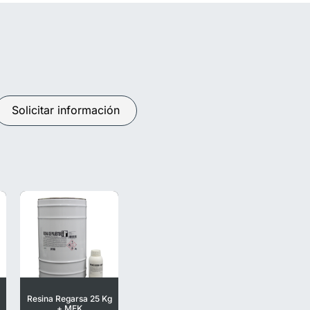
Solicitar información
Resina Regarsa 25 Kg
+ MEK