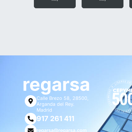
Calle Brezo 58, 28500,
Arganda del Rey.
Madrid
917 261 411
regarsa@regarsa.com