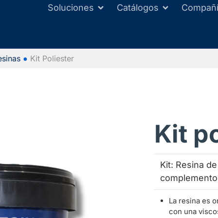
Soluciones
Catálogos
Compañ
esinas
●
Kit Poliester
Kit p
Kit: Resina d
complemento
La resina es or
con una visco