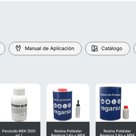
Manual de Aplicación
Catálogo
Peróxido MEK (500
Resina Poliéster
Resina Poliéster
ml.)
Regarsa 1 Kg + MEK
Regarsa 5 Kg + MEK