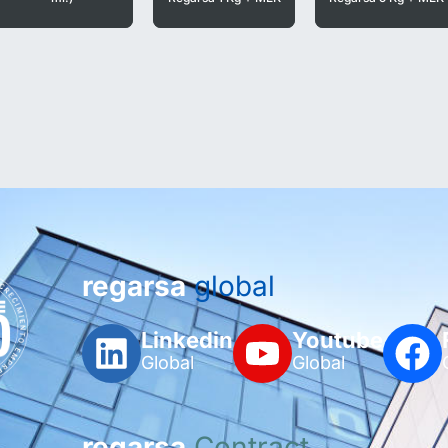
regarsa
global
Linkedin
Youtube
Global
Global
regarsa
Contract