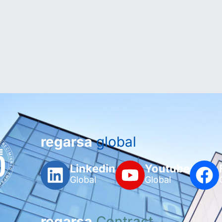
regarsa
global
Linkedin
Youtube
Global
Global
regarsa
Contract