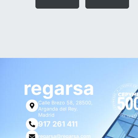
Calle Brezo 58, 28500,
Arganda del Rey.
Madrid
917 261 411
regarsa@regarsa.com