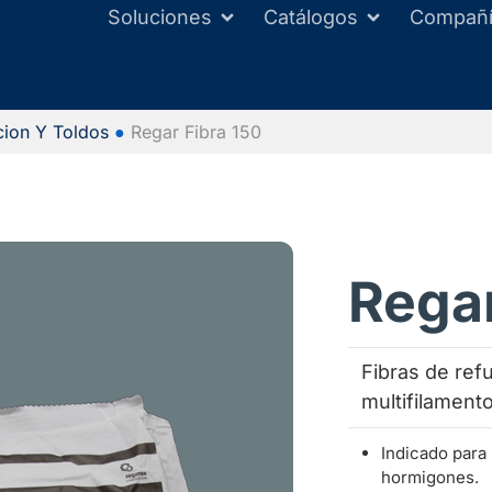
Soluciones
Catálogos
Compañ
cion Y Toldos
●
Regar Fibra 150
Regar
Fibras de ref
multifilamento
Indicado para
hormigones.