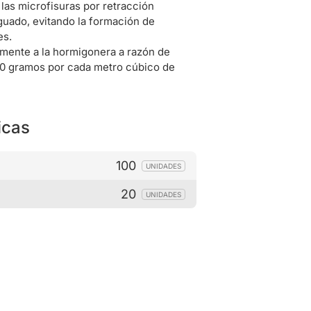
las microfisuras por retracción
guado, evitando la formación de
es.
amente a la hormigonera a razón de
50 gramos por cada metro cúbico de
icas
100
UNIDADES
20
UNIDADES