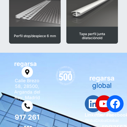
Tapa perfil junta
Perfil stop/despiece 6 mm
dilataciónold
regarsa
Calle Brezo
global
58, 28500,
Arganda del
Rey. Madrid
Linkedin
Youtube
Faceboo
917 261
Global
Global
Global
regars