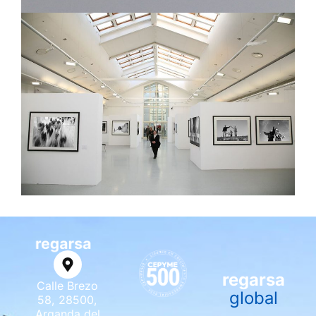
regarsa
Calle Brezo
global
58, 28500,
Arganda del