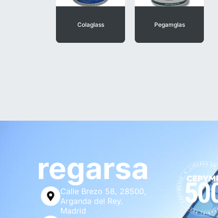
Colaglass
Pegamglas
Calle Brezo 58, 28500,
Arganda del Rey.
Madrid