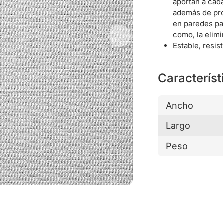
aportan a cad
además de pro
en paredes par
como, la elimi
Estable, resis
Característ
Ancho
Largo
Peso