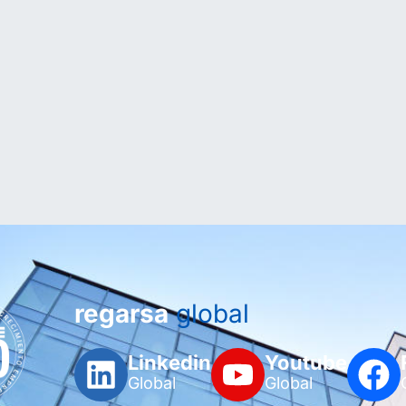
regarsa
global
Linkedin
Youtube
Global
Global