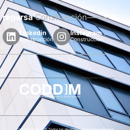
regarsa
Construcción
Linkedin
Instagram
Construcción
Construcción
Copyrights © 2025 Todos los derechos reservados
regarsa
.