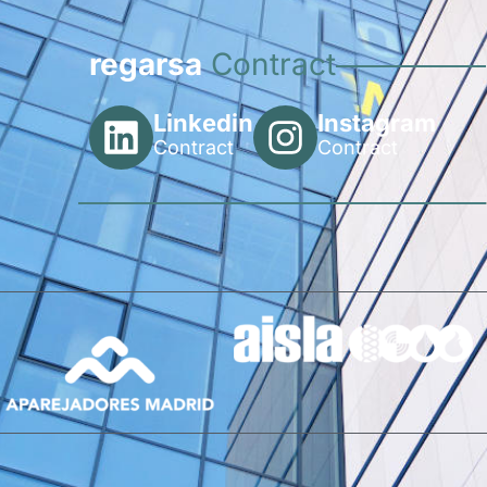
regarsa
Contract
Linkedin
Instagram
Contract
Contract