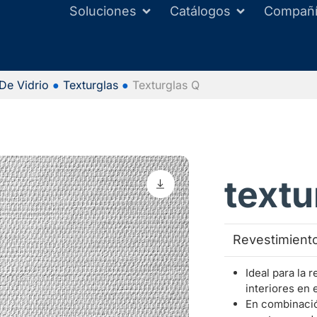
Soluciones
Catálogos
Compañ
 De Vidrio
●
Texturglas
●
Texturglas Q
textu
Revestimiento
Ideal para la 
interiores en 
En combinació