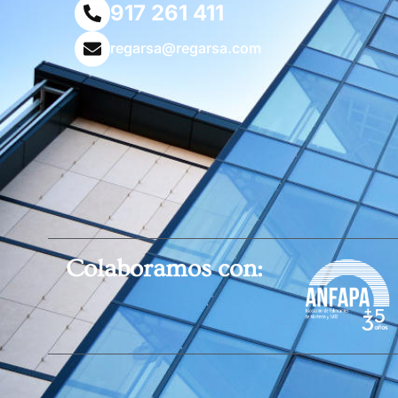
917 261 411
regarsa@regarsa.com
Colaboramos con: