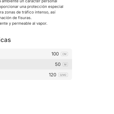
a ambiente un carácter personal
porcionar una protección especial
a zonas de tráfico intenso, así
nación de fisuras.
tente y permeable al vapor.
icas
100
CM
50
M
120
G/M2