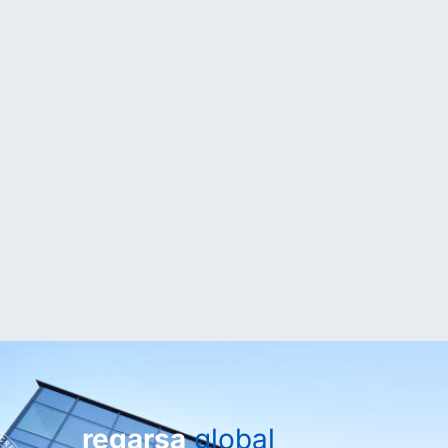
regarsa
global