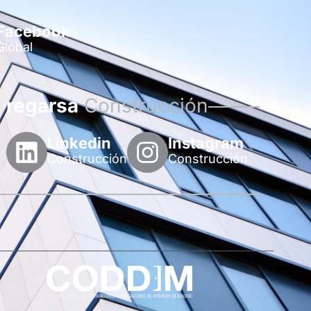
Facebook
Global
regarsa
Construcción
Linkedin
Instagram
Construcción
Construcción