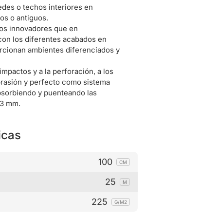
edes o techos interiores en
os o antiguos.
os innovadores que en
on los diferentes acabados en
orcionan ambientes diferenciados y
impactos y a la perforación, a los
abrasión y perfecto como sistema
absorbiendo y puenteando las
 3 mm.
icas
100
CM
25
M
225
G/M2