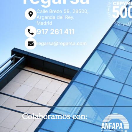
Calle Brezo 58, 28500,
Arganda del Rey.
Madrid
917 261 411
regarsa@regarsa.com
Colaboramos con: