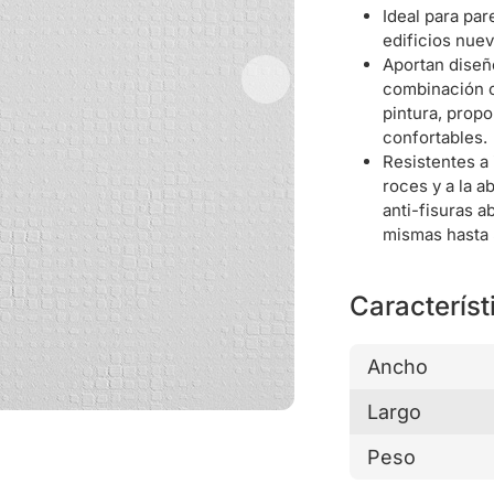
Ideal para par
edificios nuev
Aportan diseñ
combinación c
pintura, prop
confortables.
Resistentes a 
roces y a la 
anti-fisuras 
mismas hasta
Característ
Ancho
Largo
Peso