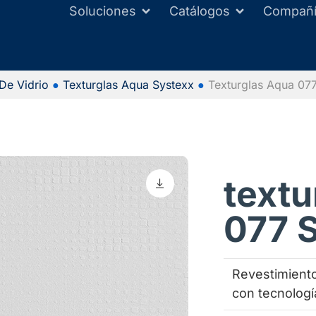
Soluciones
Catálogos
Compañ
 De Vidrio
●
Texturglas Aqua Systexx
●
Texturglas Aqua 07
textu
077 
Revestimiento
con tecnologí