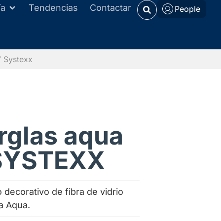
ía
Tendencias
Contactar
People
7 Systexx
rglas aqua
SYSTEXX
 decorativo de fibra de vidrio
a Aqua.