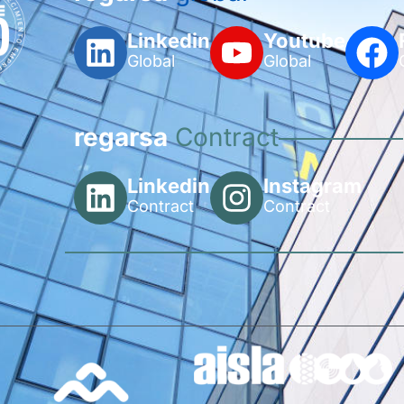
Linkedin
Youtube
Global
Global
regarsa
Contract
Linkedin
Instagram
Contract
Contract