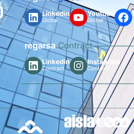
Linkedin
Youtube
Global
Global
regarsa
Contract
Linkedin
Instagram
Contract
Contract