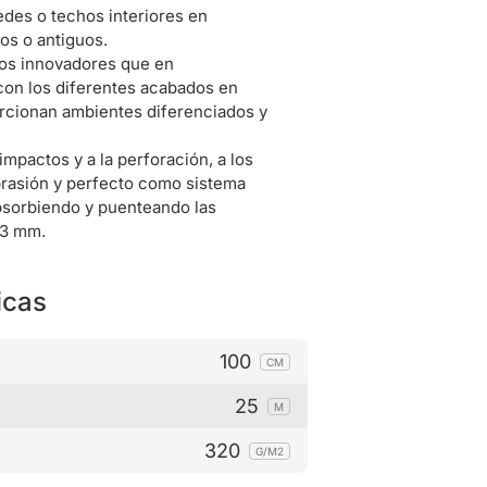
edes o techos interiores en
os o antiguos.
os innovadores que en
on los diferentes acabados en
orcionan ambientes diferenciados y
impactos y a la perforación, a los
abrasión y perfecto como sistema
absorbiendo y puenteando las
 3 mm.
icas
100
CM
25
M
320
G/M2