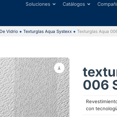
Soluciones
Catálogos
Compañ
 De Vidrio
●
Texturglas Aqua Systexx
●
Texturglas Aqua 00
textu
006 
Revestimiento
con tecnologí