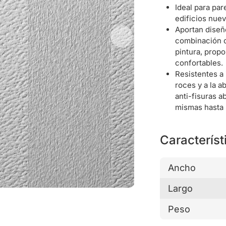
Ideal para par
edificios nuev
Aportan diseñ
combinación c
pintura, prop
confortables.
Resistentes a 
roces y a la 
anti-fisuras 
mismas hasta
Característ
Ancho
Largo
Peso