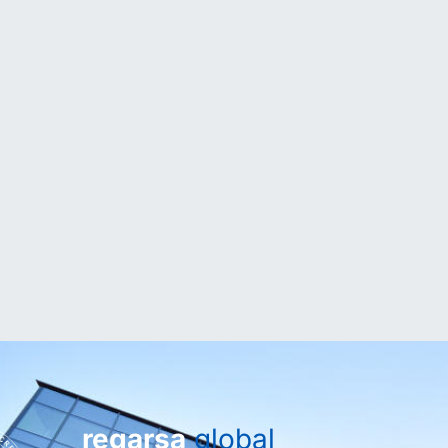
regarsa
global