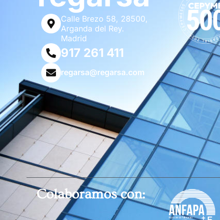
Calle Brezo 58, 28500,
Arganda del Rey.
Madrid
917 261 411
regarsa@regarsa.com
Colaboramos con: