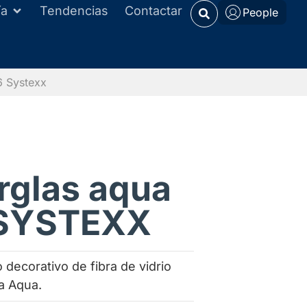
ía
Tendencias
Contactar
People
6 Systexx
rglas aqua
SYSTEXX
 decorativo de fibra de vidrio
a Aqua.