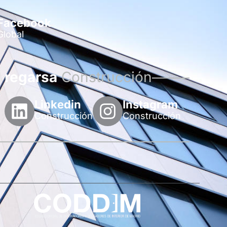
Facebook
Global
regarsa
Construcción
Linkedin
Instagram
Construcción
Construcción