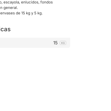
o, escayola, enlucidos, fondos
n general.
envases de 15 kg y 5 kg.
icas
15
KG