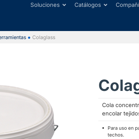
Soluciones
Catálogos
Compañ
erramientas
●
Colaglass
Cola
Cola concentr
encolar tejido
Para uso en p
techos.