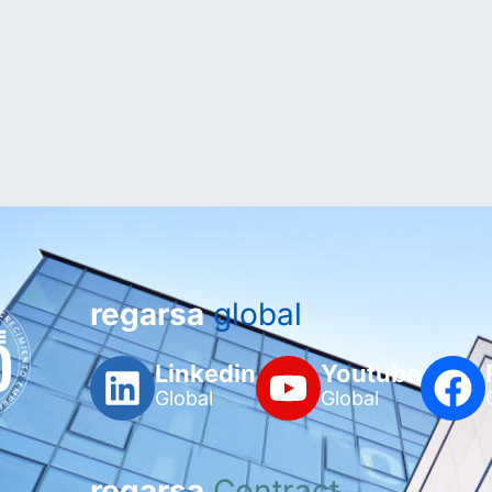
regarsa
global
Linkedin
Youtube
Global
Global
regarsa
Contract