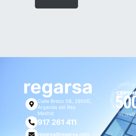
Calle Brezo 58, 28500,
Arganda del Rey.
Madrid
917 261 411
regarsa@regarsa.com