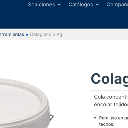
Soluciones
Catálogos
Compañ
erramientas
●
Colaglass 5 Kg
Colag
Cola concentr
encolar tejido
Para uso en p
techos.