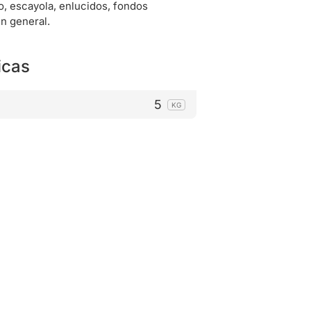
o, escayola, enlucidos, fondos
n general.
icas
5
KG