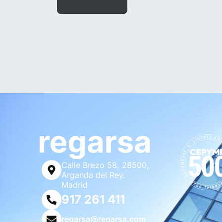
Calle Brezo 58, 28500,
Arganda del Rey.
Madrid
917 261 411
regarsa@regarsa.com