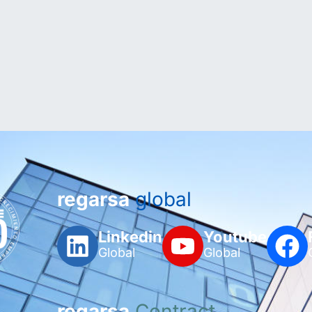
regarsa
global
Linkedin
Youtube
Global
Global
regarsa
Contract