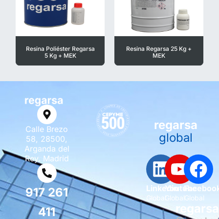
Resina Poliéster Regarsa
Resina Regarsa 25 Kg +
5 Kg + MEK
MEK
regarsa
Calle Brezo
global
58, 28500,
Arganda del
Rey. Madrid
Linkedin
Youtube
Faceboo
917 261
Global
Global
Global
regars
411