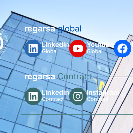
regarsa
global
Linkedin
Youtube
Global
Global
regarsa
Contract
Linkedin
Instagram
Contract
Contract