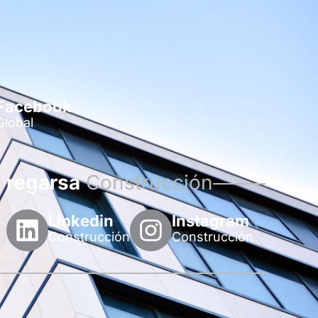
Facebook
Global
regarsa
Construcción
Linkedin
Instagram
Construcción
Construcción