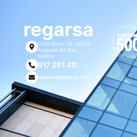
Calle Brezo 58, 28500,
Arganda del Rey.
Madrid
917 261 411
regarsa@regarsa.com