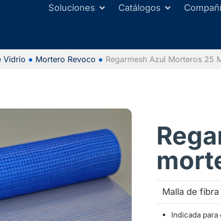
Soluciones
Catálogos
Compañ
 Vidrio
●
Mortero Revoco
●
Regarmesh Azul Morteros 25 
Rega
morte
Malla de fibra
Indicada para 