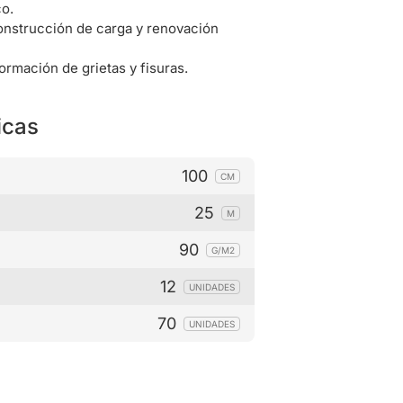
o.
onstrucción de carga y renovación
ormación de grietas y fisuras.
icas
100
CM
25
M
90
G/M2
12
UNIDADES
70
UNIDADES