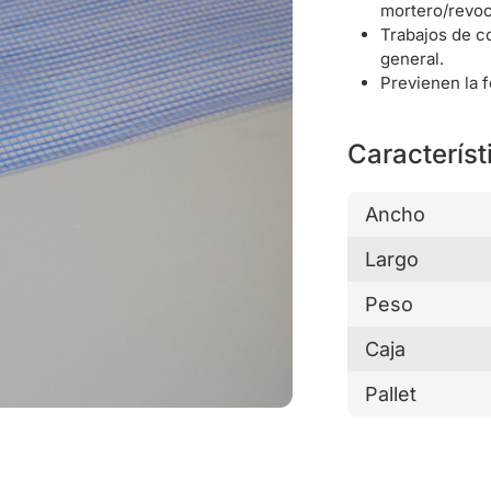
mortero/revoc
Trabajos de c
general.
Previenen la f
Característ
Ancho
Largo
Peso
Caja
Pallet