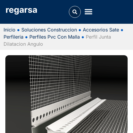
Inicio
●
Soluciones Construccion
●
Accesorios Sate
●
Perfileria
●
Perfiles Pvc Con Malla
●
Perfil Junta
Dilatacion Angulo