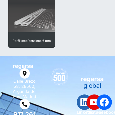
Perfil stop/despiece 6 mm
regarsa
Calle Brezo
global
58, 28500,
Arganda del
Rey. Madrid
Linkedin
Youtube
Faceboo
917 261