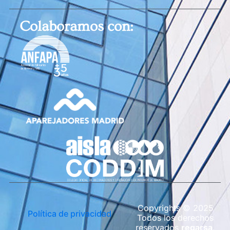
Colaboramos con:
Copyrights © 2025
Política de privacidad
Todos los derechos
reservados
regarsa
.