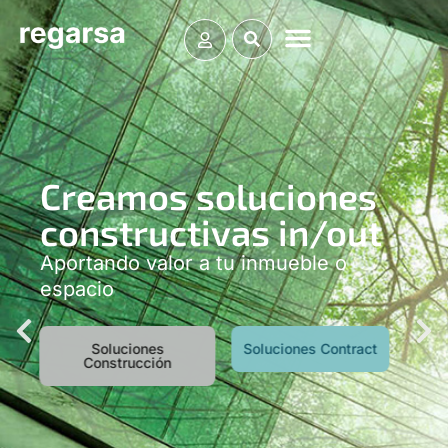
Creamos soluciones
constructivas in/out
Aportando valor a tu inmueble o
espacio
Soluciones
Soluciones Contract
Construcción