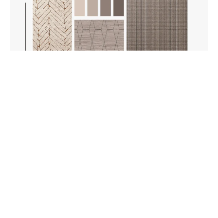
Renueva tu baño: ideas de revestimientos
para paredes
Descubre ideas para renovar las paredes de tu baño con
revestimientos modernos, duraderos y sostenibles.
Soluciones regarsa para tu hogar.